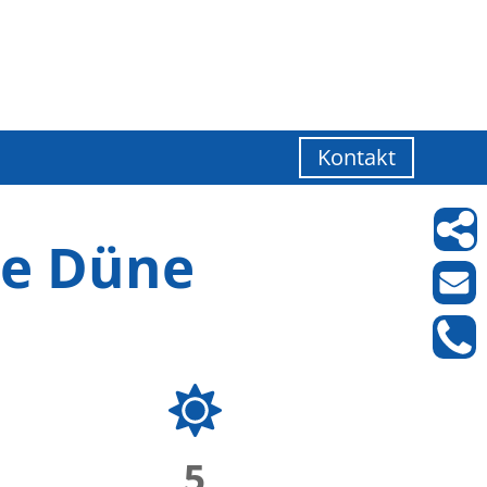
Kontakt
he Düne
5